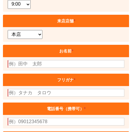
来店店舗
*
お名前
*
フリガナ
*
電話番号（携帯可）
*