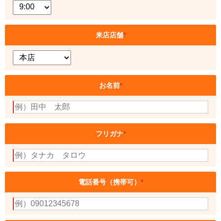
来店店舗
*
お名前
*
フリガナ
*
電話番号（携帯可）
*