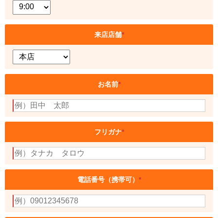
来店店舗
*
お名前
*
フリガナ
*
電話番号（携帯可）
*