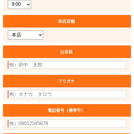
来店店舗
*
お名前
*
フリガナ
*
電話番号（携帯可）
*