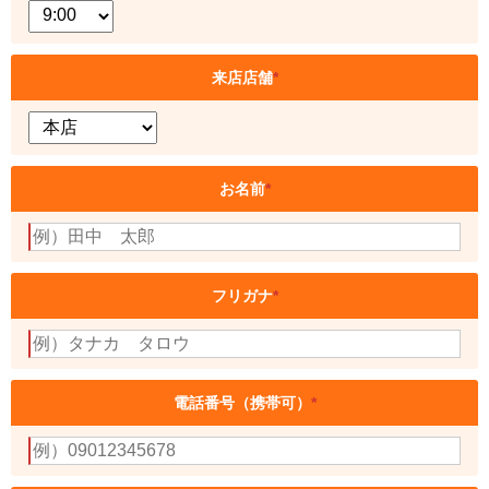
来店店舗
*
お名前
*
フリガナ
*
電話番号（携帯可）
*