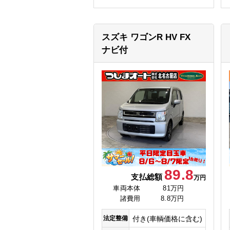
スズキ ワゴンR
HV FX
ナビ付
89.8
支払総額
万円
車両本体
81万円
諸費用
8.8万円
法定整備
付き(車輌価格に含む)