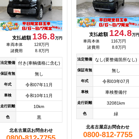
124.8
支払総額
136.8
万
支払総額
万円
車両本体
116万円
車両本体
128万円
諸費用
8.8万円
諸費用
8.8万円
法定整備
なし(要整備箇所なし)
法定整備
付き(車輌価格に含む)
保証有無
無し
保証有無
無し
年式
令和03年07月
年式
令和07年11月
車検
車検整備付
車検
令和10年11月
走行距離
32081km
走行距離
10km
色
緑
色
黒
北名古屋店お問合わせ
北名古屋店お問合わせ
0800-812-7755
0800-812-7755