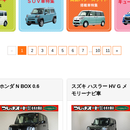
«
1
2
3
4
5
6
7
...
10
11
»
ホンダ N BOX
0.6
スズキ ハスラー
HV G メ
モリーナビ車