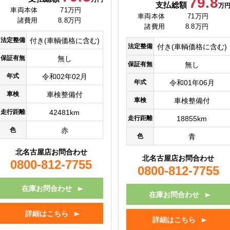
79.8
支払総額
万
車両本体
71万円
車両本体
71万円
諸費用
8.8万円
諸費用
8.8万円
法定整備
付き(車輌価格に含む)
法定整備
付き(車輌価格に含む)
保証有無
無し
保証有無
無し
年式
令和02年02月
年式
令和01年06月
車検
車検整備付
車検
車検整備付
走行距離
42481km
走行距離
18855km
色
赤
色
青
北名古屋店お問合わせ
北名古屋店お問合わせ
0800-812-7755
0800-812-7755
在庫お問合わせ
在庫お問合わせ
詳細はこちら
詳細はこちら