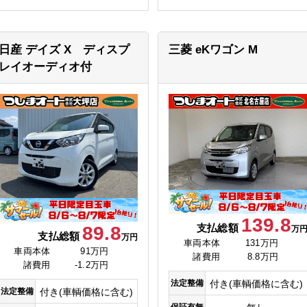
日産 デイズ
X ディスプ
三菱 eKワゴン
M
レイオーディオ付
139.8
支払総額
89.8
万
支払総額
万円
車両本体
131万円
車両本体
91万円
諸費用
8.8万円
諸費用
-1.2万円
法定整備
付き(車輌価格に含む)
法定整備
付き(車輌価格に含む)