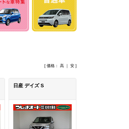
[ 価格：
高
｜
安
]
日産 デイズ
S