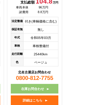
104.8
支払総額
円
万円
車両本体
96万円
諸費用
8.8万円
法定整備
付き(車輌価格に含む)
保証有無
無し
年式
令和05年03月
車検
車検整備付
走行距離
25440km
色
ベージュ
北名古屋店お問合わせ
0800-812-7755
在庫お問合わせ
詳細はこちら