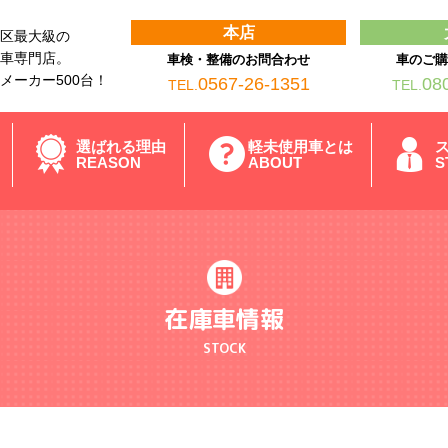
本店
区最大級の
車専門店。
車検・整備のお問合わせ
車のご
メーカー500台！
0567-26-1351
08
TEL.
TEL.
選ばれる理由
軽未使用車とは
REASON
ABOUT
S
在庫車情報
STOCK