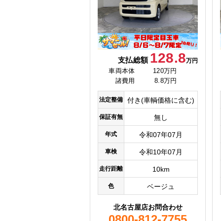
128.8
支払総額
万円
車両本体
120万円
諸費用
8.8万円
法定整備
付き(車輌価格に含む)
保証有無
無し
年式
令和07年07月
車検
令和10年07月
走行距離
10km
色
ベージュ
北名古屋店お問合わせ
0800-812-7755