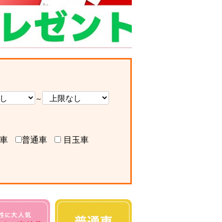
～
車
普通車
目玉車