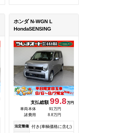
ホンダ N-WGN
L
HondaSENSING
99.8
円
支払総額
万円
車両本体
91万円
諸費用
8.8万円
法定整備
付き(車輌価格に含む)