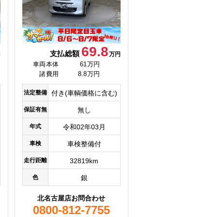
69.8
支払総額
円
万円
車両本体
61万円
諸費用
8.8万円
法定整備
付き(車輌価格に含む)
保証有無
無し
年式
令和02年03月
車検
車検整備付
走行距離
32819km
色
銀
北名古屋店お問合わせ
0800-812-7755