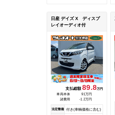
日産 デイズ
X ディスプ
レイオーディオ付
89.8
支払総額
万円
車両本体
91万円
諸費用
-1.2万円
法定整備
付き(車輌価格に含む)