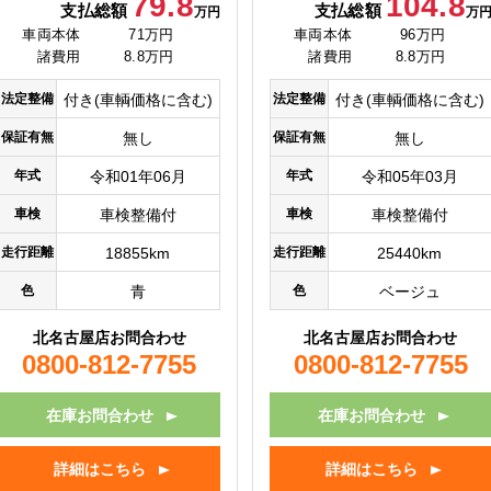
79.8
104.8
支払総額
支払総額
万円
万
車両本体
71万円
車両本体
96万円
諸費用
8.8万円
諸費用
8.8万円
法定整備
付き(車輌価格に含む)
法定整備
付き(車輌価格に含む)
保証有無
無し
保証有無
無し
年式
令和01年06月
年式
令和05年03月
車検
車検整備付
車検
車検整備付
走行距離
18855km
走行距離
25440km
色
青
色
ベージュ
北名古屋店お問合わせ
北名古屋店お問合わせ
0800-812-7755
0800-812-7755
在庫お問合わせ
在庫お問合わせ
詳細はこちら
詳細はこちら