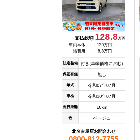
128.8
支払総額
万円
車両本体
120万円
諸費用
8.8万円
法定整備
付き(車輌価格に含む)
保証有無
無し
年式
令和07年07月
車検
令和10年07月
走行距離
10km
色
ベージュ
北名古屋店お問合わせ
0800-812-7755