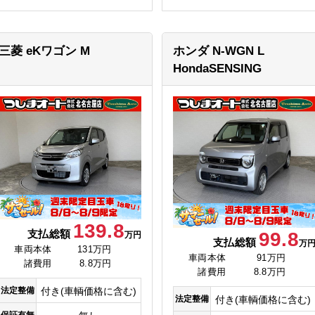
三菱 eKワゴン
M
ホンダ N-WGN
L
HondaSENSING
139.8
支払総額
99.8
万円
支払総額
万
車両本体
131万円
車両本体
91万円
諸費用
8.8万円
諸費用
8.8万円
法定整備
付き(車輌価格に含む)
法定整備
付き(車輌価格に含む)