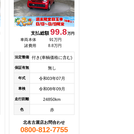
99.8
支払総額
円
万円
車両本体
91万円
諸費用
8.8万円
法定整備
付き(車輌価格に含む)
保証有無
無し
年式
令和03年07月
車検
令和08年09月
走行距離
24850km
色
赤
北名古屋店お問合わせ
0800-812-7755