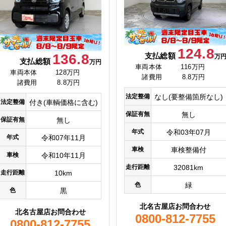
124.8
支払総額
136.8
万
支払総額
万円
車両本体
116万円
車両本体
128万円
諸費用
8.8万円
諸費用
8.8万円
法定整備
なし(要整備箇所なし)
法定整備
付き(車輌価格に含む)
保証有無
無し
保証有無
無し
年式
令和03年07月
年式
令和07年11月
車検
車検整備付
車検
令和10年11月
走行距離
32081km
走行距離
10km
色
緑
色
黒
北名古屋店お問合わせ
北名古屋店お問合わせ
0800-812-7755
0800-812-7755