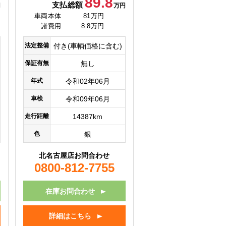
89.8
支払総額
円
万円
車両本体
81万円
諸費用
8.8万円
法定整備
付き(車輌価格に含む)
保証有無
無し
年式
令和02年06月
車検
令和09年06月
走行距離
14387km
色
銀
北名古屋店お問合わせ
0800-812-7755
在庫お問合わせ
詳細はこちら