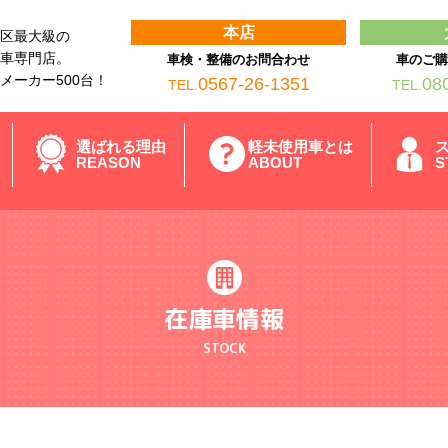
本店
区最大級の
車専門店。
車検・整備のお問合わせ
車のご
メーカー500台！
0567-26-1351
08
TEL.
TEL.
選ばれる理由
軽未使用車とは
REASON
ABOUT
S
在庫車情報
STOCK