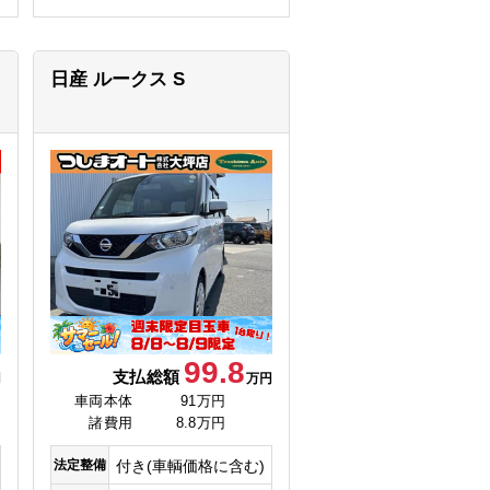
日産 ルークス
S
99.8
支払総額
円
万円
車両本体
91万円
諸費用
8.8万円
法定整備
付き(車輌価格に含む)