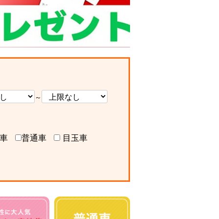
～
車
普通車
目玉車