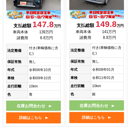
149.8
147.8
支払総額
支払総額
万円
万円
車両本体
141万円
車両本体
139万円
諸費用
8.8万円
諸費用
8.8万円
付き(車輌価格に含
付き(車輌価格に含
法定整備
法定整備
む)
む)
保証有無
無し
保証有無
無し
年式
令和08年01月
年式
令和06年10月
車検
令和11年01月
車検
令和09年10月
走行距離
10km
走行距離
10km
色
銀
色
青
在庫お問合わせ
在庫お問合わせ
詳細はこちら
詳細はこちら