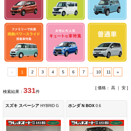
«
1
2
3
4
5
6
7
...
10
11
»
[ 価格：
高
｜
安
]
331
検索結果：
件
スズキ スペーシア
ホンダ N BOX
HYBRID G
0.6