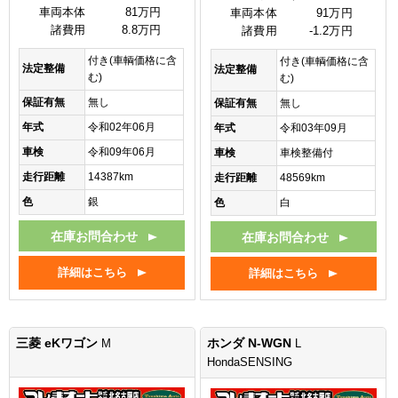
車両本体
81万円
車両本体
91万円
諸費用
8.8万円
諸費用
-1.2万円
付き(車輌価格に含
付き(車輌価格に含
法定整備
法定整備
む)
む)
保証有無
無し
保証有無
無し
年式
令和02年06月
年式
令和03年09月
車検
令和09年06月
車検
車検整備付
走行距離
14387km
走行距離
48569km
色
銀
色
白
在庫お問合わせ
在庫お問合わせ
詳細はこちら
詳細はこちら
三菱 eKワゴン
ホンダ N-WGN
M
L
HondaSENSING