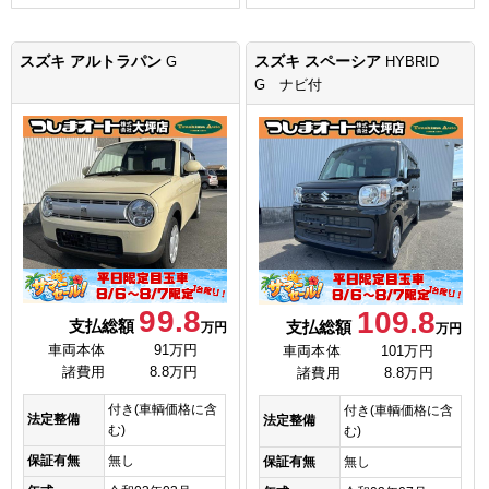
スズキ アルトラパン
スズキ スペーシア
G
HYBRID
G ナビ付
99.8
109.8
支払総額
支払総額
万円
万円
車両本体
91万円
車両本体
101万円
諸費用
8.8万円
諸費用
8.8万円
付き(車輌価格に含
付き(車輌価格に含
法定整備
法定整備
む)
む)
保証有無
無し
保証有無
無し