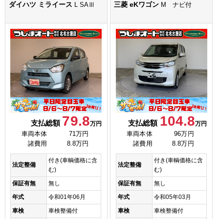
ダイハツ ミライース
三菱 eKワゴン
L SAⅢ
M ナビ付
79.8
104.8
支払総額
支払総額
万円
万円
車両本体
71万円
車両本体
96万円
諸費用
8.8万円
諸費用
8.8万円
付き(車輌価格に含
付き(車輌価格に含
法定整備
法定整備
む)
む)
保証有無
無し
保証有無
無し
年式
令和01年06月
年式
令和05年03月
車検
車検整備付
車検
車検整備付