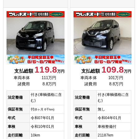
119.8
109.8
支払総額
支払総額
万円
万円
車両本体
111万円
車両本体
101万円
諸費用
8.8万円
諸費用
8.8万円
付き(車輌価格に含
付き(車輌価格に含
法定整備
法定整備
む)
む)
保証有無
付
保証有無
無し
(6ヶ月 6千km)
年式
令和07年01月
年式
令和04年01月
車検
令和10年01月
車検
車検整備付
走行距離
10km
走行距離
21187km