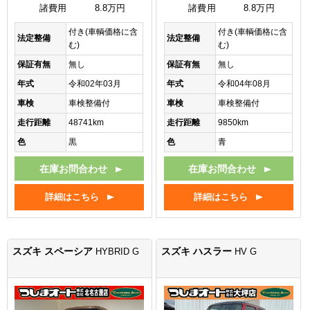
諸費用
8.8万円
諸費用
8.8万円
付き(車輌価格に含
付き(車輌価格に含
法定整備
法定整備
む)
む)
保証有無
無し
保証有無
無し
年式
令和02年03月
年式
令和04年08月
車検
車検整備付
車検
車検整備付
走行距離
48741km
走行距離
9850km
色
黒
色
青
在庫お問合わせ
在庫お問合わせ
詳細はこちら
詳細はこちら
スズキ スペーシア
スズキ ハスラー
HYBRID G
HV G