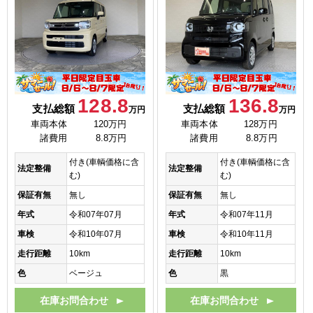
128.8
136.8
支払総額
支払総額
万円
万円
車両本体
120万円
車両本体
128万円
諸費用
8.8万円
諸費用
8.8万円
付き(車輌価格に含
付き(車輌価格に含
法定整備
法定整備
む)
む)
保証有無
無し
保証有無
無し
年式
令和07年07月
年式
令和07年11月
車検
令和10年07月
車検
令和10年11月
走行距離
10km
走行距離
10km
色
ベージュ
色
黒
在庫お問合わせ
在庫お問合わせ