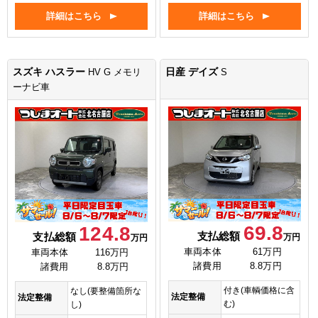
詳細はこちら
詳細はこちら
スズキ ハスラー
日産 デイズ
HV G メモリ
S
ーナビ車
69.8
124.8
支払総額
支払総額
万円
万円
車両本体
61万円
車両本体
116万円
諸費用
8.8万円
諸費用
8.8万円
付き(車輌価格に含
なし(要整備箇所な
法定整備
法定整備
む)
し)