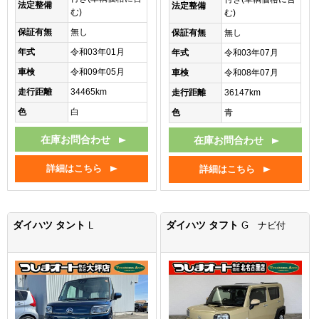
法定整備
法定整備
む)
む)
保証有無
無し
保証有無
無し
年式
令和03年01月
年式
令和03年07月
車検
令和09年05月
車検
令和08年07月
走行距離
34465km
走行距離
36147km
色
白
色
青
在庫お問合わせ
在庫お問合わせ
詳細はこちら
詳細はこちら
ダイハツ タント
ダイハツ タフト
L
G ナビ付