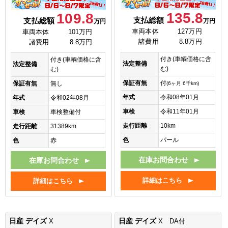
135.8
109.8
支払総額
支払総額
万円
万円
車両本体
127万円
車両本体
101万円
諸費用
8.8万円
諸費用
8.8万円
付き(車輌価格に含
付き(車輌価格に含
法定整備
法定整備
む)
む)
保証有無
付
保証有無
無し
(6ヶ月 6千km)
年式
令和08年01月
年式
令和02年08月
車検
令和11年01月
車検
車検整備付
走行距離
10km
走行距離
31389km
色
パール
色
赤
在庫お問合わせ
在庫お問合わせ
詳細はこちら
詳細はこちら
日産 デイズ
日産 デイズ
X
X DA付