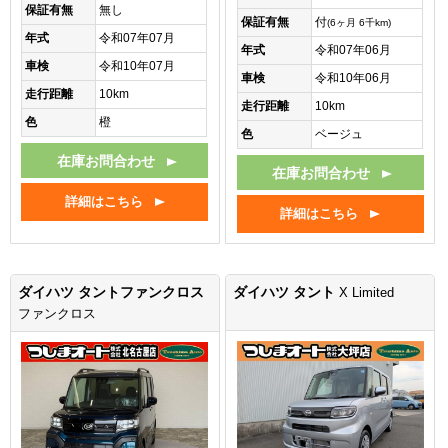
保証有無
無し
保証有無
付
(6ヶ月 6千km)
年式
令和07年07月
年式
令和07年06月
車検
令和10年07月
車検
令和10年06月
走行距離
10km
走行距離
10km
色
橙
色
ベージュ
在庫お問合わせ
在庫お問合わせ
詳細はこちら
詳細はこちら
ダイハツ タントファンクロス
ダイハツ タント
X Limited
ファンクロス