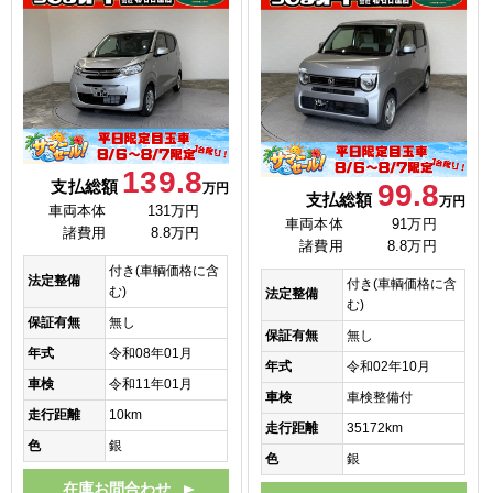
139.8
支払総額
99.8
万円
支払総額
万円
車両本体
131万円
車両本体
91万円
諸費用
8.8万円
諸費用
8.8万円
付き(車輌価格に含
法定整備
付き(車輌価格に含
む)
法定整備
む)
保証有無
無し
保証有無
無し
年式
令和08年01月
年式
令和02年10月
車検
令和11年01月
車検
車検整備付
走行距離
10km
走行距離
35172km
色
銀
色
銀
在庫お問合わせ