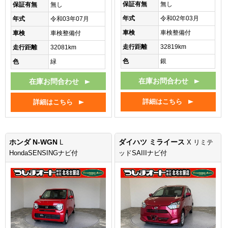
保証有無
無し
保証有無
無し
年式
令和02年03月
年式
令和03年07月
車検
車検整備付
車検
車検整備付
走行距離
32819km
走行距離
32081km
色
銀
色
緑
在庫お問合わせ
在庫お問合わせ
詳細はこちら
詳細はこちら
ホンダ N-WGN
ダイハツ ミライース
L
X リミテ
HondaSENSINGナビ付
ッドSAIIIナビ付