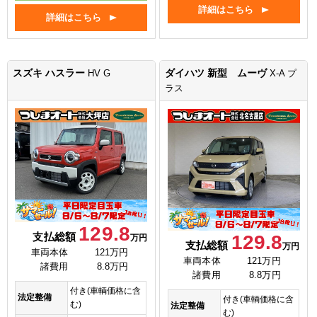
詳細はこちら
詳細はこちら
スズキ ハスラー
ダイハツ 新型 ムーヴ
HV G
X-A プ
ラス
129.8
支払総額
129.8
万円
支払総額
万円
車両本体
121万円
車両本体
121万円
諸費用
8.8万円
諸費用
8.8万円
付き(車輌価格に含
法定整備
付き(車輌価格に含
む)
法定整備
む)