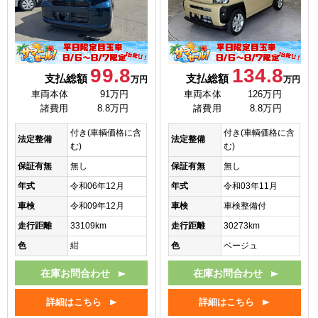
99.8
134.8
支払総額
支払総額
万円
万円
車両本体
91万円
車両本体
126万円
諸費用
8.8万円
諸費用
8.8万円
付き(車輌価格に含
付き(車輌価格に含
法定整備
法定整備
む)
む)
保証有無
無し
保証有無
無し
年式
令和06年12月
年式
令和03年11月
車検
令和09年12月
車検
車検整備付
走行距離
33109km
走行距離
30273km
色
紺
色
ベージュ
在庫お問合わせ
在庫お問合わせ
詳細はこちら
詳細はこちら