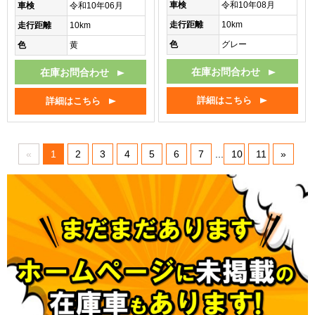
車検
令和10年08月
車検
令和10年06月
走行距離
10km
走行距離
10km
色
グレー
色
黄
在庫お問合わせ
在庫お問合わせ
詳細はこちら
詳細はこちら
«
1
2
3
4
5
6
7
...
10
11
»