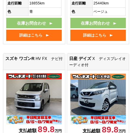
走行距離
18855km
走行距離
25440km
色
青
色
ベージュ
在庫お問合わせ
在庫お問合わせ
詳細はこちら
詳細はこちら
スズキ ワゴンR
日産 デイズ
HV FX ナビ付
X ディスプレイオ
ーディオ付
89.8
89.8
支払総額
支払総額
万円
万円