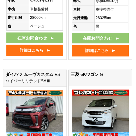
年式
令和03年03月
年式
令和03年07月
車検
車検整備付
車検
車検整備付
走行距離
28000km
走行距離
26325km
色
ベージュ
色
黒
在庫お問合わせ
在庫お問合わせ
詳細はこちら
詳細はこちら
ダイハツ ムーヴカスタム
三菱 eKワゴン
RS
G
ハイパーリミテッドSAⅢ