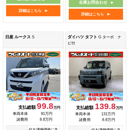
在庫お問合わせ
詳細はこちら
詳細はこちら
日産 ルークス
ダイハツ タフト
S
G ターボ ナ
ビ付
99.8
139.8
支払総額
支払総額
万円
万円
車両本体
91万円
車両本体
131万円
諸費用
8.8万円
諸費用
8.8万円
付き(車輌価格に含
付き(車輌価格に含