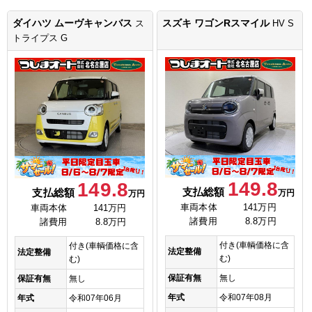
ダイハツ ムーヴキャンバス
スズキ ワゴンRスマイル
ス
HV S
トライプス G
149.8
149.8
支払総額
支払総額
万円
万円
車両本体
141万円
車両本体
141万円
諸費用
8.8万円
諸費用
8.8万円
付き(車輌価格に含
付き(車輌価格に含
法定整備
法定整備
む)
む)
保証有無
無し
保証有無
無し
年式
令和07年08月
年式
令和07年06月