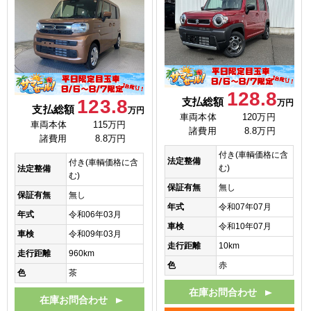
128.8
123.8
支払総額
万円
支払総額
万円
車両本体
120万円
車両本体
115万円
諸費用
8.8万円
諸費用
8.8万円
付き(車輌価格に含
法定整備
付き(車輌価格に含
む)
法定整備
む)
保証有無
無し
保証有無
無し
年式
令和07年07月
年式
令和06年03月
車検
令和10年07月
車検
令和09年03月
走行距離
10km
走行距離
960km
色
赤
色
茶
在庫お問合わせ
在庫お問合わせ