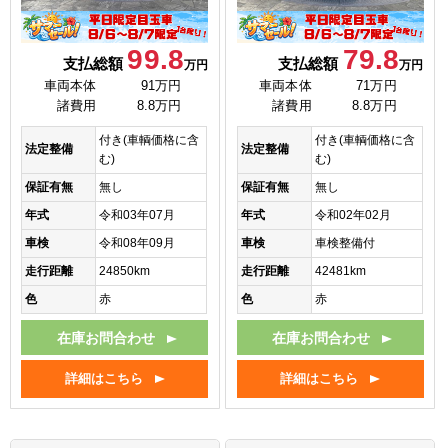
99.8
79.8
支払総額
支払総額
万円
万円
車両本体
91万円
車両本体
71万円
諸費用
8.8万円
諸費用
8.8万円
付き(車輌価格に含
付き(車輌価格に含
法定整備
法定整備
む)
む)
保証有無
無し
保証有無
無し
年式
令和03年07月
年式
令和02年02月
車検
令和08年09月
車検
車検整備付
走行距離
24850km
走行距離
42481km
色
赤
色
赤
在庫お問合わせ
在庫お問合わせ
詳細はこちら
詳細はこちら