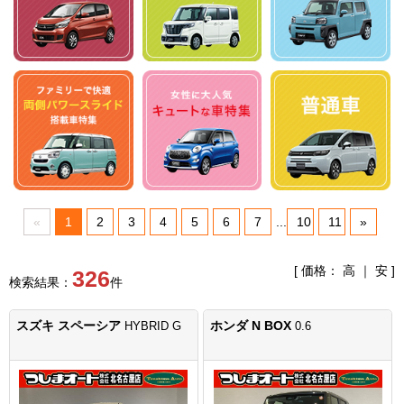
«
1
2
3
4
5
6
7
...
10
11
»
[ 価格：
高
｜
安
]
326
検索結果：
件
スズキ スペーシア
ホンダ N BOX
HYBRID G
0.6