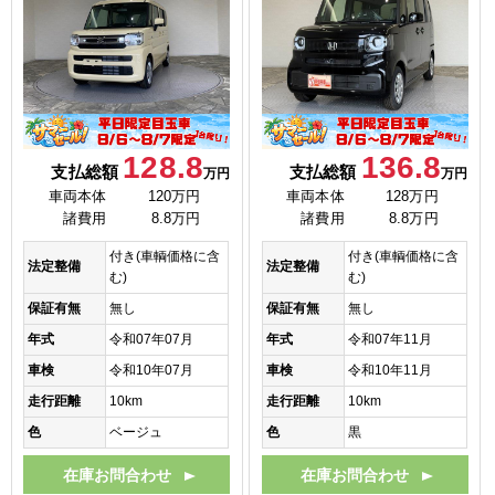
128.8
136.8
支払総額
支払総額
万円
万円
車両本体
120万円
車両本体
128万円
諸費用
8.8万円
諸費用
8.8万円
付き(車輌価格に含
付き(車輌価格に含
法定整備
法定整備
む)
む)
保証有無
無し
保証有無
無し
年式
令和07年07月
年式
令和07年11月
車検
令和10年07月
車検
令和10年11月
走行距離
10km
走行距離
10km
色
ベージュ
色
黒
在庫お問合わせ
在庫お問合わせ