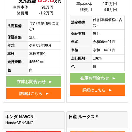
支払総額
万円
車両本体
131万円
車両本体
91万円
諸費用
8.8万円
諸費用
-1.2万円
付き(車輌価格に含
法定整備
付き(車輌価格に含
む)
法定整備
む)
保証有無
無し
保証有無
無し
年式
令和08年01月
年式
令和03年09月
車検
令和11年01月
車検
車検整備付
走行距離
10km
走行距離
48569km
色
銀
色
白
在庫お問合わせ
在庫お問合わせ
詳細はこちら
詳細はこちら
ホンダ N-WGN
日産 ルークス
L
S
HondaSENSING