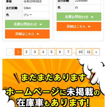
走行距離
22956km
車検
令和10年08月
色
白
走行距離
10km
色
グレー
在庫お問合わせ
在庫お問合わせ
詳細はこちら
詳細はこちら
«
1
2
3
4
5
6
7
...
10
11
»