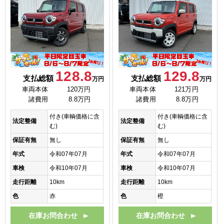
128.8
129.8
支払総額
支払総額
万円
万円
車両本体
120万円
車両本体
121万円
諸費用
8.8万円
諸費用
8.8万円
付き(車輌価格に含
付き(車輌価格に含
法定整備
法定整備
む)
む)
保証有無
無し
保証有無
無し
年式
令和07年07月
年式
令和07年07月
車検
令和10年07月
車検
令和10年07月
走行距離
10km
走行距離
10km
色
赤
色
橙
在庫お問合わせ
在庫お問合わせ