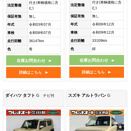
付き(車輌価格に含
付き(車輌価格に含
法定整備
法定整備
む)
む)
保証有無
無し
保証有無
無し
年式
令和06年12月
年式
令和03年07月
車検
令和09年12月
車検
令和08年07月
走行距離
33109km
走行距離
36147km
色
紺
色
青
在庫お問合わせ
在庫お問合わせ
詳細はこちら
詳細はこちら
ダイハツ タフト
スズキ アルトラパン
G ナビ付
G