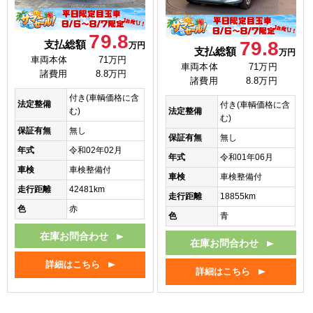
79.8
79.8
支払総額
万円
支払総額
万円
車両本体
71万円
車両本体
71万円
諸費用
8.8万円
諸費用
8.8万円
付き(車輌価格に含
法定整備
付き(車輌価格に含
法定整備
む)
む)
保証有無
無し
保証有無
無し
年式
令和02年02月
年式
令和01年06月
車検
車検整備付
車検
車検整備付
走行距離
42481km
走行距離
18855km
色
赤
色
青
在庫お問合わせ
在庫お問合わせ
詳細はこちら
詳細はこちら