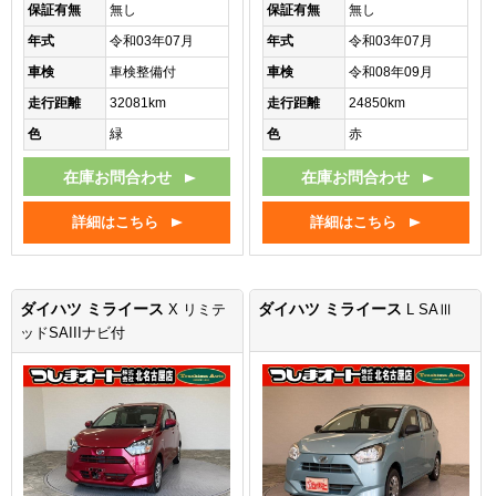
保証有無
無し
保証有無
無し
年式
令和03年07月
年式
令和03年07月
車検
車検整備付
車検
令和08年09月
走行距離
32081km
走行距離
24850km
色
緑
色
赤
在庫お問合わせ
在庫お問合わせ
詳細はこちら
詳細はこちら
ダイハツ ミライース
ダイハツ ミライース
X リミテ
L SAⅢ
ッドSAIIIナビ付