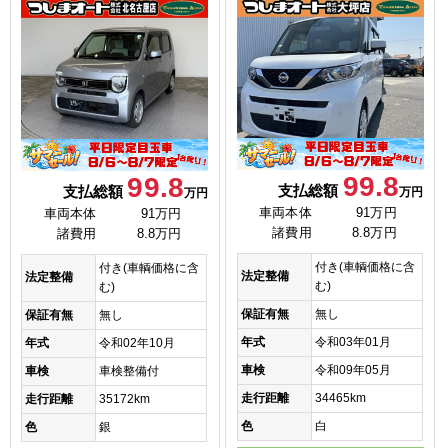
99.8
99.8
支払総額
支払総額
万円
万円
車両本体
91万円
車両本体
91万円
諸費用
8.8万円
諸費用
8.8万円
付き(車輌価格に含
付き(車輌価格に含
法定整備
法定整備
む)
む)
保証有無
無し
保証有無
無し
年式
令和03年01月
年式
令和02年10月
車検
令和09年05月
車検
車検整備付
走行距離
34465km
走行距離
35172km
色
白
色
銀