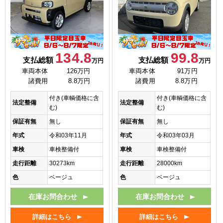
134.8
99.8
支払総額
支払総額
万円
万円
車両本体
126万円
車両本体
91万円
諸費用
8.8万円
諸費用
8.8万円
付き(車輌価格に含
付き(車輌価格に含
法定整備
法定整備
む)
む)
保証有無
無し
保証有無
無し
年式
令和03年11月
年式
令和03年03月
車検
車検整備付
車検
車検整備付
走行距離
30273km
走行距離
28000km
色
ベージュ
色
ベージュ
在庫お問合わせ
在庫お問合わせ
詳細はこちら
詳細はこちら