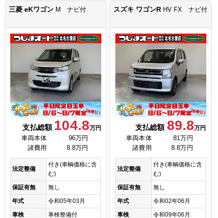
三菱 eKワゴン
スズキ ワゴンR
M ナビ付
HV FX ナビ付
104.8
89.8
支払総額
支払総額
万円
万円
車両本体
96万円
車両本体
81万円
諸費用
8.8万円
諸費用
8.8万円
付き(車輌価格に含
付き(車輌価格に含
法定整備
法定整備
む)
む)
保証有無
無し
保証有無
無し
年式
令和05年03月
年式
令和02年06月
車検
車検整備付
車検
令和09年06月