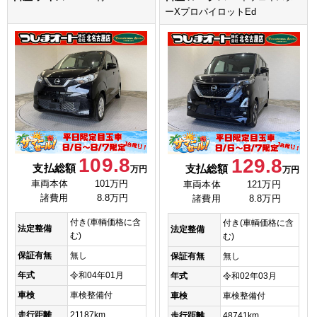
ーXプロパイロットEd
109.8
129.8
支払総額
支払総額
万円
万円
車両本体
101万円
車両本体
121万円
諸費用
8.8万円
諸費用
8.8万円
付き(車輌価格に含
付き(車輌価格に含
法定整備
法定整備
む)
む)
保証有無
無し
保証有無
無し
年式
令和04年01月
年式
令和02年03月
車検
車検整備付
車検
車検整備付
走行距離
21187km
走行距離
48741km