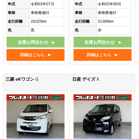
年式
令和03年07月
年式
令和02年08月
車検
車検整備付
車検
車検整備付
走行距離
26325km
走行距離
31389km
色
黒
色
赤
在庫お問合わせ
在庫お問合わせ
詳細はこちら
詳細はこちら
三菱 eKワゴン
日産 デイズ
G
X