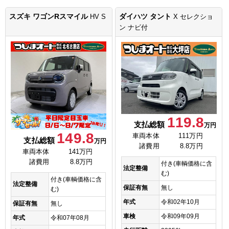
スズキ ワゴンRスマイル
ダイハツ タント
HV S
X セレクショ
ン ナビ付
119.8
支払総額
万円
149.8
車両本体
111万円
支払総額
万円
諸費用
8.8万円
車両本体
141万円
諸費用
8.8万円
付き(車輌価格に含
法定整備
む)
付き(車輌価格に含
法定整備
保証有無
無し
む)
年式
令和02年10月
保証有無
無し
車検
令和09年09月
年式
令和07年08月