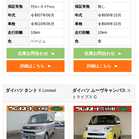
保証有無
付
保証有無
無し
(6ヶ月 6千km)
年式
令和07年06月
年式
令和06年10月
車検
令和10年06月
車検
令和09年10月
走行距離
10km
走行距離
10km
色
ベージュ
色
青
在庫お問合わせ
在庫お問合わせ
詳細はこちら
詳細はこちら
ダイハツ タント
ダイハツ ムーヴキャンバス
X Limited
ス
トライプス G