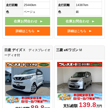
走行距離
25440km
走行距離
14387km
色
ベージュ
色
銀
在庫お問合わせ
在庫お問合わせ
詳細はこちら
詳細はこちら
日産 デイズ
三菱 eKワゴン
X ディスプレイオ
M
ーディオ付
139.8
支払総額
89.8
万円