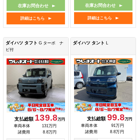
在庫お問合わせ
在庫お問合わせ
詳細はこちら
詳細はこちら
ダイハツ タフト
ダイハツ タント
G ターボ ナ
L
ビ付
99.8
139.8
支払総額
支払総額
万円
万円
車両本体
91万円
車両本体
131万円
諸費用
8.8万円
諸費用
8.8万円