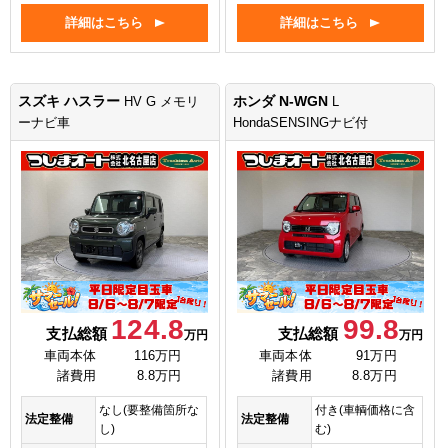
詳細はこちら
詳細はこちら
スズキ ハスラー
ホンダ N-WGN
HV G メモリ
L
ーナビ車
HondaSENSINGナビ付
124.8
99.8
支払総額
支払総額
万円
万円
車両本体
116万円
車両本体
91万円
諸費用
8.8万円
諸費用
8.8万円
なし(要整備箇所な
付き(車輌価格に含
法定整備
法定整備
し)
む)