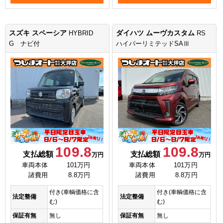
スズキ スペーシア
ダイハツ ムーヴカスタム
HYBRID
RS
G ナビ付
ハイパーリミテッドSAⅢ
109.8
109.8
支払総額
支払総額
万円
万円
車両本体
101万円
車両本体
101万円
諸費用
8.8万円
諸費用
8.8万円
付き(車輌価格に含
付き(車輌価格に含
法定整備
法定整備
む)
む)
保証有無
無し
保証有無
無し