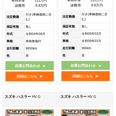
車両本体
115万円
車両本体
111万円
諸費用
8.8万円
諸費用
8.8万円
付き(車輌価格に含
付き(車輌価格に含
法定整備
法定整備
む)
む)
保証有無
無し
保証有無
無し
年式
令和06年03月
年式
令和04年08月
車検
令和09年03月
車検
車検整備付
走行距離
960km
走行距離
9850km
色
茶
色
青
在庫お問合わせ
在庫お問合わせ
詳細はこちら
詳細はこちら
スズキ ハスラー
スズキ ハスラー
HV G
HV G