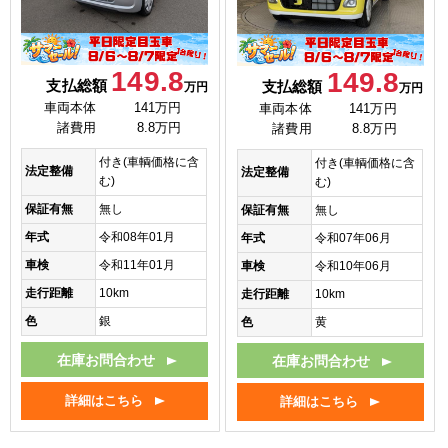
149.8
149.8
支払総額
支払総額
万円
万円
車両本体
141万円
車両本体
141万円
諸費用
8.8万円
諸費用
8.8万円
付き(車輌価格に含
付き(車輌価格に含
法定整備
法定整備
む)
む)
保証有無
無し
保証有無
無し
年式
令和08年01月
年式
令和07年06月
車検
令和11年01月
車検
令和10年06月
走行距離
10km
走行距離
10km
色
銀
色
黄
在庫お問合わせ
在庫お問合わせ
詳細はこちら
詳細はこちら