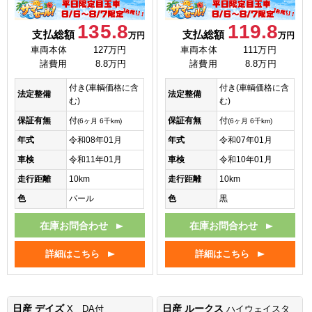
135.8
119.8
支払総額
支払総額
万円
万円
車両本体
127万円
車両本体
111万円
諸費用
8.8万円
諸費用
8.8万円
付き(車輌価格に含
付き(車輌価格に含
法定整備
法定整備
む)
む)
保証有無
付
保証有無
付
(6ヶ月 6千km)
(6ヶ月 6千km)
年式
令和08年01月
年式
令和07年01月
車検
令和11年01月
車検
令和10年01月
走行距離
10km
走行距離
10km
色
パール
色
黒
在庫お問合わせ
在庫お問合わせ
詳細はこちら
詳細はこちら
日産 デイズ
日産 ルークス
X DA付
ハイウェイスタ