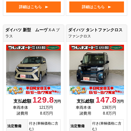
詳細はこちら
詳細はこちら
ダイハツ 新型 ムーヴ
ダイハツ タントファンクロス
X-A プ
ラス
ファンクロス
129.8
147.8
支払総額
支払総額
万円
万円
車両本体
121万円
車両本体
139万円
諸費用
8.8万円
諸費用
8.8万円
付き(車輌価格に含
付き(車輌価格に含
法定整備
法定整備
む)
む)