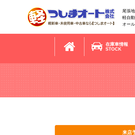
尾張地
軽自動
オール
在庫車情報
STOCK
来店