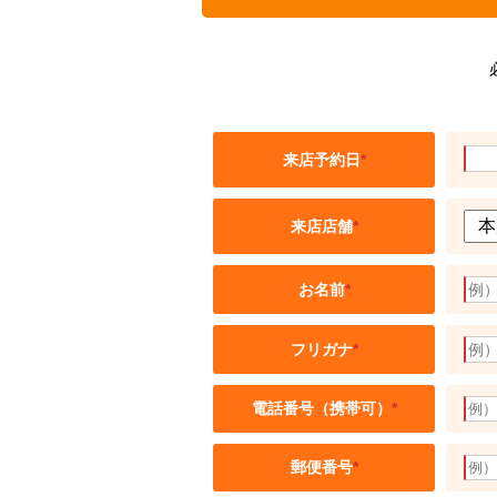
来店予約日
*
来店店舗
*
お名前
*
フリガナ
*
電話番号（携帯可）
*
郵便番号
*