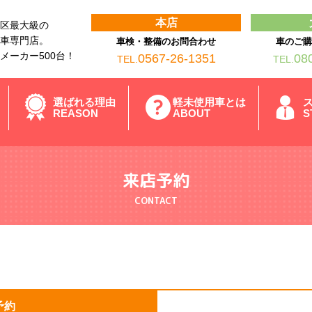
本店
区最大級の
車専門店。
車検・整備のお問合わせ
車のご
メーカー500台！
0567-26-1351
08
TEL.
TEL.
選ばれる理由
軽未使用車とは
REASON
ABOUT
S
来店予約
CONTACT
予約