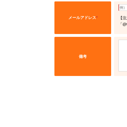
メールアドレス
*
【注
「@
備考